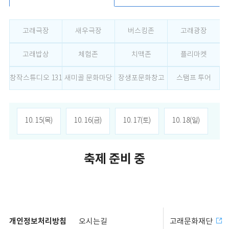
고래극장
새우극장
버스킹존
고래광장
고래밥상
체험존
치맥존
플리마켓
창작스튜디오 131
새미골 문화마당
장생포문화창고
스탬프 투어
10. 15(목)
10. 16(금)
10. 17(토)
10. 18(일)
축제 준비 중
개인정보처리방침
오시는길
고래문화재단