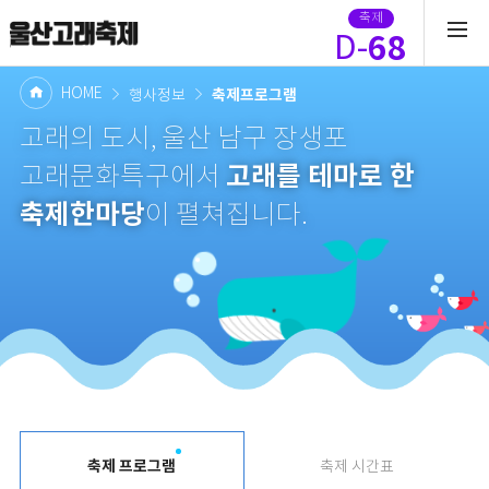
축제
68
D-
HOME
축제프로그램
행사정보
고래의 도시, 울산 남구 장생포
고래를 테마로 한
고래문화특구에서
축제한마당
이 펼쳐집니다.
축제 프로그램
축제 시간표