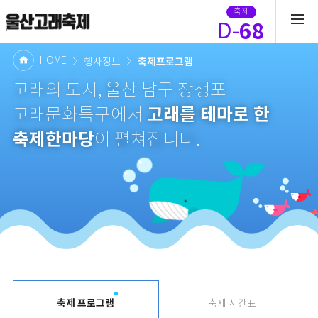
축제
68
D-
HOME
축제프로그램
행사정보
고래의 도시, 울산 남구 장생포
고래를 테마로 한
고래문화특구에서
축제한마당
이 펼쳐집니다.
축제 프로그램
축제 시간표