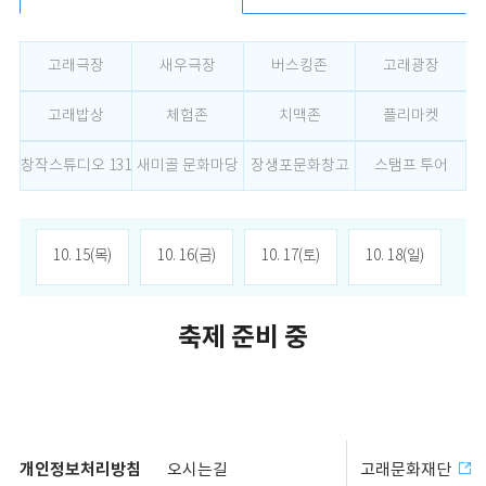
고래극장
새우극장
버스킹존
고래광장
고래밥상
체험존
치맥존
플리마켓
창작스튜디오 131
새미골 문화마당
장생포문화창고
스탬프 투어
10. 15(목)
10. 16(금)
10. 17(토)
10. 18(일)
축제 준비 중
개인정보처리방침
오시는길
고래문화재단