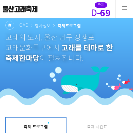
축제
69
D-
HOME
축제프로그램
행사정보
고래의 도시, 울산 남구 장생포
고래를 테마로 한
고래문화특구에서
축제한마당
이 펼쳐집니다.
축제 프로그램
축제 시간표