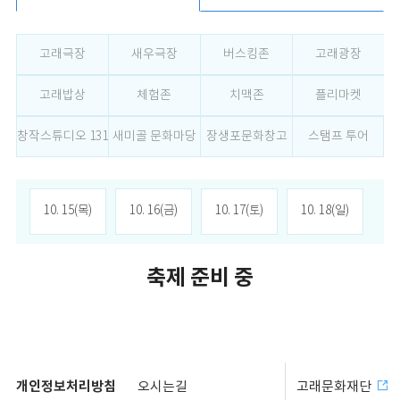
고래극장
새우극장
버스킹존
고래광장
고래밥상
체험존
치맥존
플리마켓
창작스튜디오 131
새미골 문화마당
장생포문화창고
스탬프 투어
10. 15(목)
10. 16(금)
10. 17(토)
10. 18(일)
축제 준비 중
개인정보처리방침
오시는길
고래문화재단