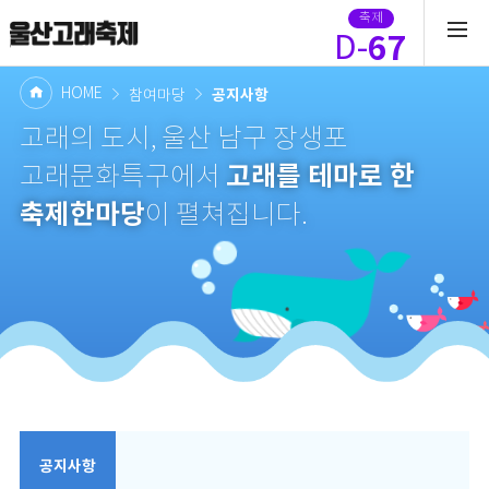
축제
67
D-
HOME
공지사항
참여마당
고래의 도시, 울산 남구 장생포
고래를 테마로 한
고래문화특구에서
축제한마당
이 펼쳐집니다.
공지사항