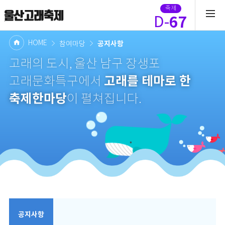
축제
67
D-
HOME
공지사항
참여마당
고래의 도시, 울산 남구 장생포
고래를 테마로 한
고래문화특구에서
축제한마당
이 펼쳐집니다.
공지사항