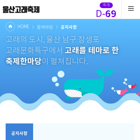
축제
69
D-
HOME
공지사항
참여마당
고래의 도시, 울산 남구 장생포
고래를 테마로 한
고래문화특구에서
축제한마당
이 펼쳐집니다.
공지사항