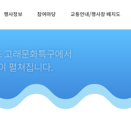
행사정보
참여마당
교통안내/행사장 배치도
생포 고래문화특구에서
이 펼쳐집니다.