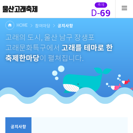
축제
69
D-
HOME
공지사항
참여마당
고래의 도시, 울산 남구 장생포
고래를 테마로 한
고래문화특구에서
축제한마당
이 펼쳐집니다.
공지사항