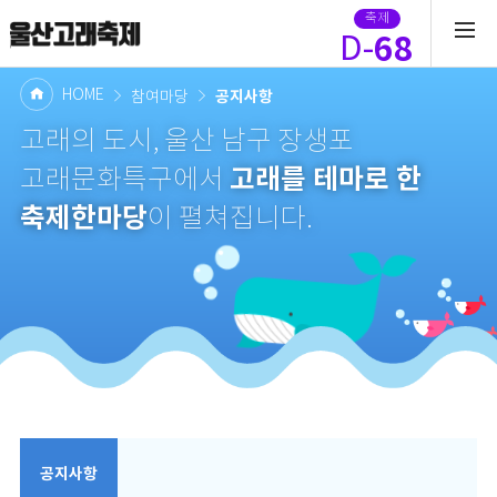
축제
68
D-
HOME
공지사항
참여마당
고래의 도시, 울산 남구 장생포
고래를 테마로 한
고래문화특구에서
축제한마당
이 펼쳐집니다.
공지사항