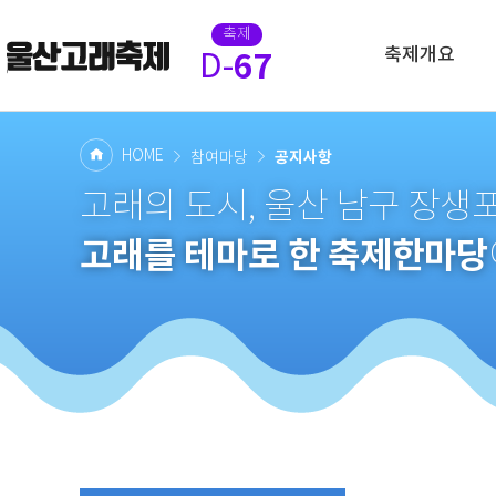
축제
축제개요
67
D-
HOME
공지사항
참여마당
고래의 도시, 울산 남구 장
고래를 테마로 한 축제한마당