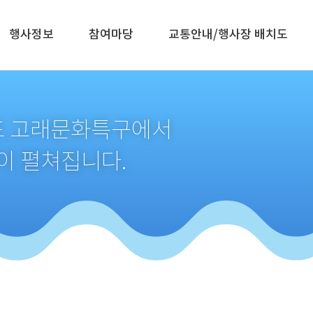
행사정보
참여마당
교통안내/행사장 배치도
생포 고래문화특구에서
이 펼쳐집니다.