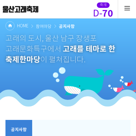
축제
70
D-
HOME
공지사항
참여마당
고래의 도시, 울산 남구 장생포
고래를 테마로 한
고래문화특구에서
축제한마당
이 펼쳐집니다.
공지사항