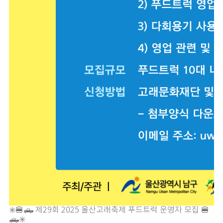
✳️🍔🛻 제29회 2025 울산고래축제 푸드트럭 운영자 모집 🍔
🛻✳️