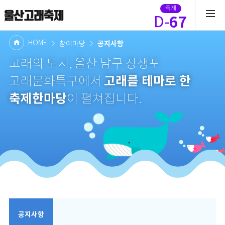
축제
67
D-
HOME
공지사항
참여마당
고래의 도시, 울산 남구 장생포
고래를 테마로 한
고래문화특구에서
축제한마당
이 펼쳐집니다.
공지사항