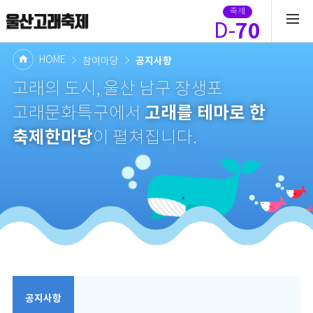
축제
70
D-
HOME
공지사항
참여마당
고래의 도시, 울산 남구 장생포
고래를 테마로 한
고래문화특구에서
축제한마당
이 펼쳐집니다.
공지사항