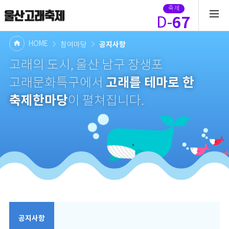
축제
67
D-
HOME
공지사항
참여마당
고래의 도시, 울산 남구 장생포
고래를 테마로 한
고래문화특구에서
축제한마당
이 펼쳐집니다.
공지사항