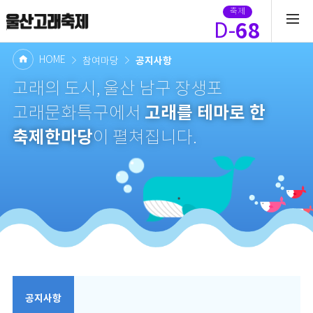
축제
68
D-
HOME
공지사항
참여마당
고래의 도시, 울산 남구 장생포
고래를 테마로 한
고래문화특구에서
축제한마당
이 펼쳐집니다.
공지사항