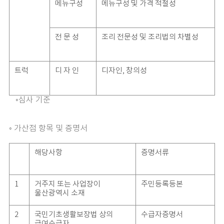
메뉴구성
메뉴구성 및 가격 적절성
전 문 성
조리 전문성 및 조리법의 차별성
트럭
디 자 인
디자인, 창의성
◦심사 기준
◦ 가산점 항목 및 증명서
해당사항
증명서류
1
거주지 또는 사업장이
주민등록등본
울산광역시 소재
2
국민기초생활보장법 상의
수급자증명서
급여수급자