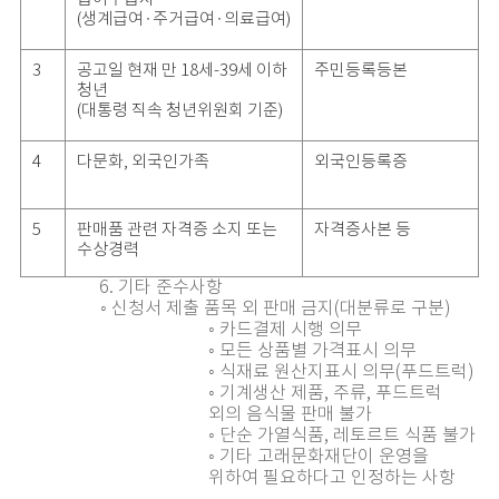
(생계급여·주거급여·의료급여)
3
공고일 현재 만 18세-39세 이하
주민등록등본
청년
(대통령 직속 청년위원회 기준)
4
다문화, 외국인가족
외국인등록증
5
판매품 관련 자격증 소지 또는
자격증사본 등
수상경력
6. 기타 준수사항
◦ 신청서 제출 품목 외 판매 금지(대분류로 구분)
◦ 카드결제 시행 의무
◦ 모든 상품별 가격표시 의무
◦ 식재료 원산지표시 의무(푸드트럭)
◦ 기계생산 제품, 주류, 푸드트럭
외의 음식물 판매 불가
◦ 단순 가열식품, 레토르트 식품 불가
◦ 기타 고래문화재단이 운영을
위하여 필요하다고 인정하는 사항