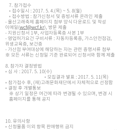
7. 참가접수
◦ 접수일시 : 2017. 5. 4.(목) ~ 5. 8(월)
◦ 접수방법 : 참가신청서 및 증빙서류 온라인 제출
- 울산고래축제 홈페이지 첨부 양식 다운로드 및 작성
이메일(
wcf@wcf.kr
), 방문 제출
- 지원신청서 1부, 사업자등록증 사본 1부
- 영업허가요건 구비서류 : 자동차등록증, 가스안전점검,
위생교육증, 보건증
- 가산점 부여대상에 해당하는 자는 관련 증명서류 첨부
※ 모든 서류는 신청일 기준 완료되어 신청서와 함께 제출
8. 참가자 결정방법
◦ 심 사 : 2017. 5. 10(수)
◦ 모집결과 발표 : 2017. 5. 11(목)
◦ 참가접수 후, (재)고래문화재단에서 자체적으로 선정함
◦ 결정 후 개별통보
※ 상기 일정은 여건에 따라 변경될 수 있으며, 변경 시
홈페이지를 통해 공지
10. 유의사항
◦ 신청물품 이외 항목 판매행위 금지