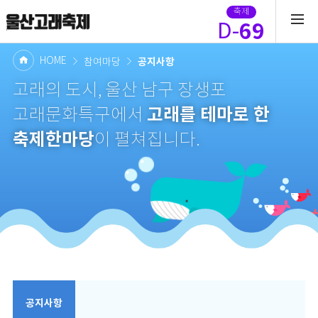
축제
69
D-
HOME
공지사항
참여마당
고래의 도시, 울산 남구 장생포
고래를 테마로 한
고래문화특구에서
축제한마당
이 펼쳐집니다.
공지사항