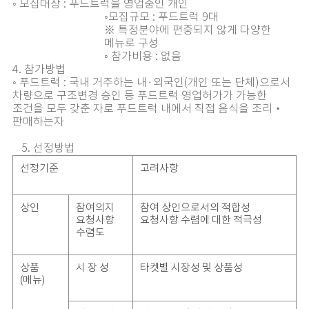
◦ 모집대상 : 푸드트럭을 영업중인 개인
◦모집규모 : 푸드트럭 9대
※ 특정분야에 편중되지 않게 다양한
메뉴로 구성
◦ 참가비용 : 없음
4. 참가방법
◦ 푸드트럭 : 국내 거주하는 내·외국인(개인 또는 단체)으로서
차량으로 구조변경 승인 등 푸드트럭 영업허가가 가능한
조건을 모두 갖춘 자로 푸드트럭 내에서 직접 음식을 조리‧
판매하는자
5. 선정방법
선정기준
고려사항
상인
참여의지
참여 상인으로서의 적합성
요청사항
요청사항 수렴에 대한 적극성
수렴도
상품
시 장 성
타켓별 시장성 및 상품성
(메뉴)