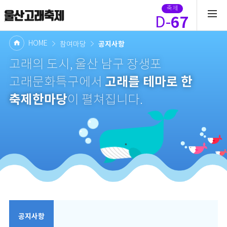
축제
67
D-
HOME
공지사항
참여마당
고래의 도시, 울산 남구 장생포
고래를 테마로 한
고래문화특구에서
축제한마당
이 펼쳐집니다.
공지사항