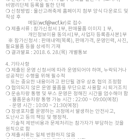
비영리단체 등록을 필한 단체
❍ 신청방법 : 울산고래축제 홈페이지 첨부 양식 다운로드 및
작성 후
메일(
wcf@wcf.kr
)로 접수
❍ 제출서류 : 참가신청서 1부, 판매물품 이미지 1 부,
개인정보이용 동의서1부, 사업자 등록증사본1부
※ 참가신청서 : 판매내역(목록), 판매가격, 운영인력, 사진,
필요물품 등을 상세히 기재
❍ 결과발표 : 2018. 6. 28.(목) 개별통보
4. 기타사항
❍ 제출된 운영 신청서에 따라 운영되어야 하며, 누락되거나
성공적인 수행을 위해 필수적
또는 중요한 내용이라고 판단될 경우 상호 협의 조정함
❍ 협의되지 않은 운영 물품을 무단으로 사용할 시 퇴거조치
❍ 운송차량 통행 및 부스 운영은 정해진 시간을 엄수해야 함
- 물품운송차량 통행 가능 시간 : 22:00 ~ 09:00(예정)
- 운영 시간 : 10:00 ~ 21:30(예정)
❍ 장생포차를 운영하는 과정에서 발생하는 안전사고,
도난사고 등의 책임 및 행정적․
기술적 제반비용과 문제처리는 참가자가 부담하는 것을
원칙으로 함
❍ 제출서류는 일체 반환하지 않음