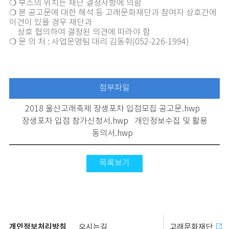
❍ 부스의 위치는 재단 결정사항에 의함
❍ 본 공고문에 대한 해석 등 고래문화재단과 참여자 상호간에
이견이 있을 경우 재단과
상호 협의하여 결정된 의견에 따라야 함
❍ 문 의 처 : 사업운영팀 대리 김동휘(052-226-1994)
첨부파일
2018 울산고래축제 장생포차 입점모집 공고문.hwp
장생포차 입점 참가신청서.hwp
개인정보수집 및 활용
동의서.hwp
목록보기
개인정보처리방침
오시는길
고래문화재단