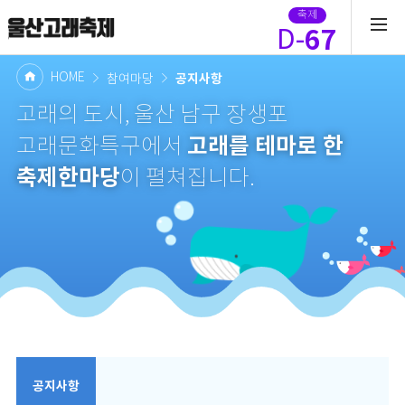
축제
67
D-
HOME
공지사항
참여마당
고래의 도시, 울산 남구 장생포
고래를 테마로 한
고래문화특구에서
축제한마당
이 펼쳐집니다.
공지사항