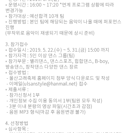
◦ 운영시간 : 16:00 ~ 17:20 *연계 프로그램 상황에 따라
변경가능
◦ 참가대상 : 예선합격 10개 팀
◦ 진행방법 : 본인 팀에 해당되는 음악이 나올 때에 퍼포먼스
진행
(무작위로 음악이 재생되기 때문에 상시 준비)
3. 참가접수
◦ 접수일시 : 2019. 5. 22.(수) ~ 5. 31.(금) 15:00 까지
◦ 참가자격 : 5인 이상 댄스 그룹(팀)
◦ 참가부문 : 밸리댄스, 댄스스포츠, 힙합댄스, B-boy,
방송댄스, 창작댄스 다양한 댄스 장르
◦ 접수방법 :
- 울산고래축제 홈페이지 첨부 양식 다운로드 및 작성
- 이메일(ulsanstyle@hanmail.net) 접수
◦ 제출서류 :
- 참가신청서 1부
- 개인정보 수집 이용 동의서 1부(팀원 모두 작성)
- 3분 이내 분량의 영상 파일(시간초과 감점)
- 음원 MP3 형식(마감 후 음원변경 불가)
4. 선정방법
◦ 심사항목 :