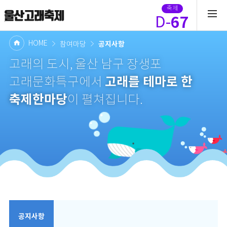
축제
67
D-
HOME
공지사항
참여마당
고래의 도시, 울산 남구 장생포
고래를 테마로 한
고래문화특구에서
축제한마당
이 펼쳐집니다.
공지사항