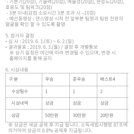
- 기본기(20점), 기술력(20점), 예술성(20점), 완성도(20점),
호응도 및 팀워크(20점)
- 3분 이내(감점 소요시간 3분 초과 시 –10점)
- 예선동영상 : 댄스영상 시작 전 앞부분 팀명과 팀원 전원의
얼굴을 확인 할 수 있도록 촬영
5. 참가자 결정
◦ 심 사 : 2019. 6. 1.(토) ~ 6. 2.(일)
◦ 결과발표 : 2019. 6. 3.(월) / 결정 후 개별통보
※ 상기 일정은 여건에 따라 변경될 수 있으며, 변경 시
홈페이지를 통해 공지
6. 시상내용
구 분
우승
준우승
베스트4
수상팀수
1
1
2
6
시상내역
상금
상금
상금
상금
50만원
30만원
20만원
1
※ 상금은 세금 공제 후 지급 됩니다. 소득세법시행령 87조에
의거하여 상금의 8.8% 공제후 지급됩니다.