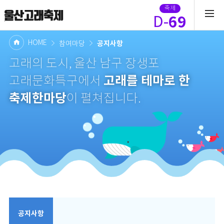
축제
69
D-
HOME
공지사항
참여마당
고래의 도시, 울산 남구 장생포
고래를 테마로 한
고래문화특구에서
축제한마당
이 펼쳐집니다.
공지사항