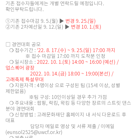
기존 접수자들에게는 개별 연락드릴 예정입니다.
확인부탁드립니다.
①기존 접수마감 9. 5.(월) ▶
변경 9. 25.(일)
②기존 2차예선일 9. 12.(일) ▶
변경 10. 1.(토)
□ 경연대회 공모
❍ 접수기간 :
‘22. 8. 17.(수) ~ 9. 25.(일) 17:00 까지
※ 접수 마감일 17:00 까지 도착분 인정
❍ 일시장소 :
2022. 10. 1.(토) 14:00 ~ 16:00 (예선) /
업스퀘어 광장
2022. 10. 14.(금) 18:00 ~ 19:00(본선) /
고래축제 특설무대
❍ 지원자격 : 4명이상 으로 구성된 팀 (15세 이상, 성별
제한없음)
※팀 구성: 10인이상일 경우 추가 가점
❍ 주요내용 : 팝핑, 락킹, 왁킹 등 다양한 장르의 스트릿 댄스
분야 경연대회
❍ 신청방법 : 고래문화재단 홈페이지 내 서식 다운로드 후
대표
담당자 메일로 영상 및 서류 제출 / 이메일
(eunsol2525@uwcf.or.kr)