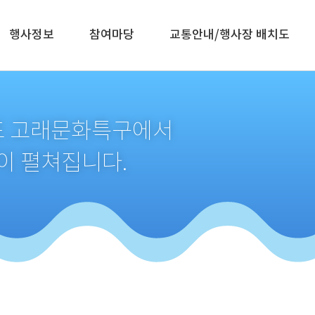
행사정보
참여마당
교통안내/행사장 배치도
생포 고래문화특구에서
이 펼쳐집니다.