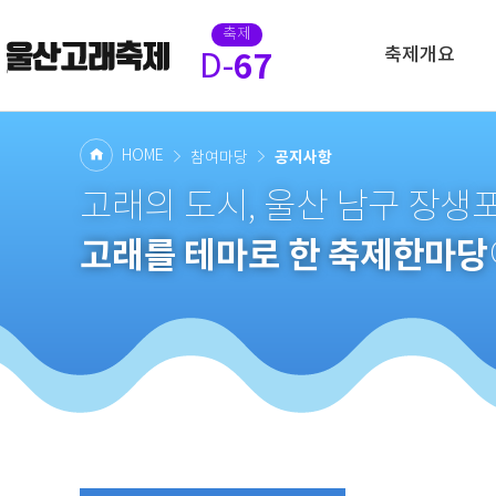
축제
축제개요
67
D-
HOME
공지사항
참여마당
고래의 도시, 울산 남구 장
고래를 테마로 한 축제한마당