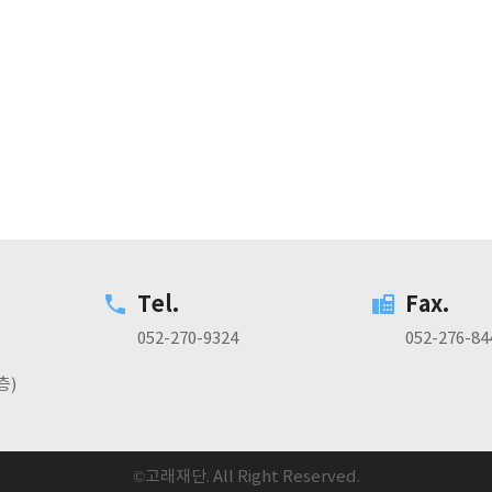
Tel.
Fax.
052-270-9324
052-276-84
층)
©고래재단. All Right Reserved.