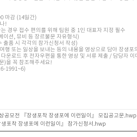
7:00 마감 (14일간)
나!
는 경우 접수 편의를 위해 팀원 중 1인 대표자 지정 필수
니메이션, 뮤비 등 장르불문 자유형식)
복수 출품 시 각각의 참가신청서 작성)
 여행 또는 일상을 보내는 등의 내용을 영상으로 담아 장생포
운로드 후 전자우편을 통한 영상 및 서류 제출 / 담당자 이메일(
문)을 꼭 참조해주세요!
-1991~6)
 영상공모전 『장생포착 장생포에 이런일이』 모집공고문.hw
생포착 장생포에 이런일이』 참가신청서.hwp