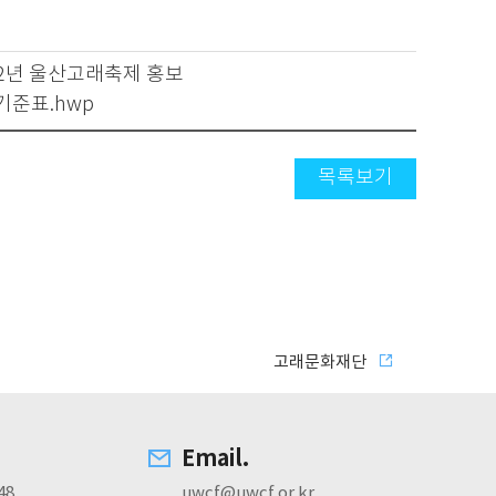
022년 울산고래축제 홍보
기준표.hwp
목록보기
고래문화재단
Email.
48
uwcf@uwcf.or.kr