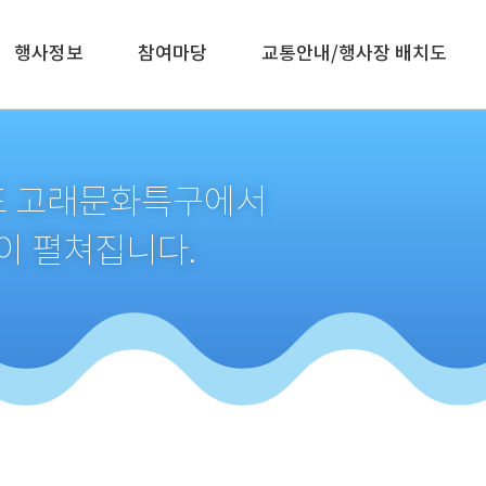
행사정보
참여마당
교통안내/행사장 배치도
생포 고래문화특구에서
이 펼쳐집니다.