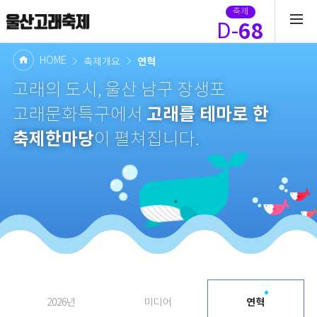
축제
68
D-
HOME
연혁
축제개요
고래의 도시, 울산 남구 장생포
고래를 테마로 한
고래문화특구에서
축제한마당
이 펼쳐집니다.
연혁
2026년
미디어