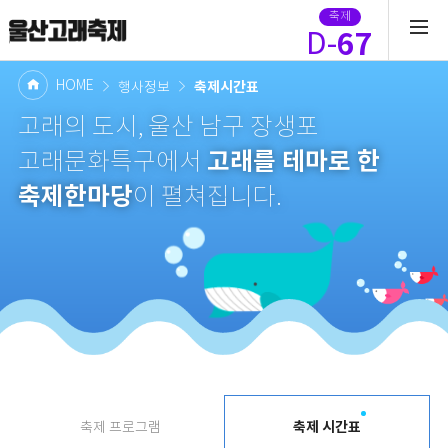
축제
67
D-
HOME
축제시간표
행사정보
고래의 도시, 울산 남구 장생포
고래를 테마로 한
고래문화특구에서
축제한마당
이 펼쳐집니다.
축제 시간표
축제 프로그램