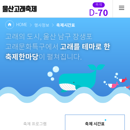
축제
70
D-
HOME
축제시간표
행사정보
고래의 도시, 울산 남구 장생포
고래를 테마로 한
고래문화특구에서
축제한마당
이 펼쳐집니다.
축제 시간표
축제 프로그램