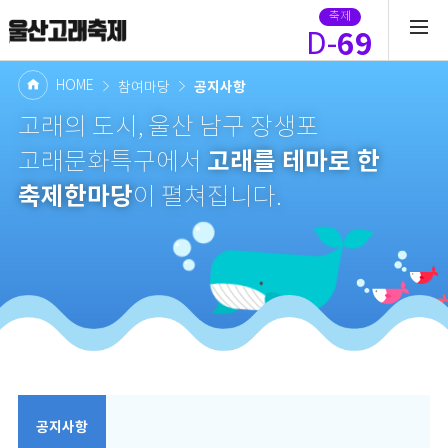
축제
69
D-
HOME
공지사항
참여마당
고래의 도시, 울산 남구 장생포
고래를 테마로 한
고래문화특구에서
축제한마당
이 펼쳐집니다.
공지사항