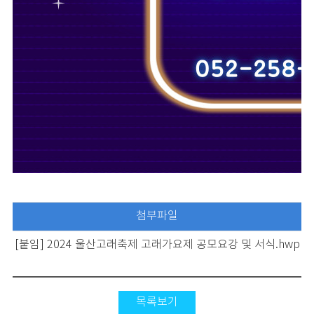
첨부파일
[붙임] 2024 울산고래축제 고래가요제 공모요강 및 서식.hwp
목록보기