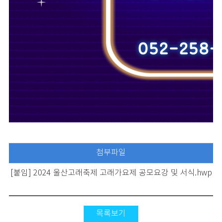
첨부파일
[붙임] 2024 울산고래축제 고래가요제 공모요강 및 서식.hwp
목록보기