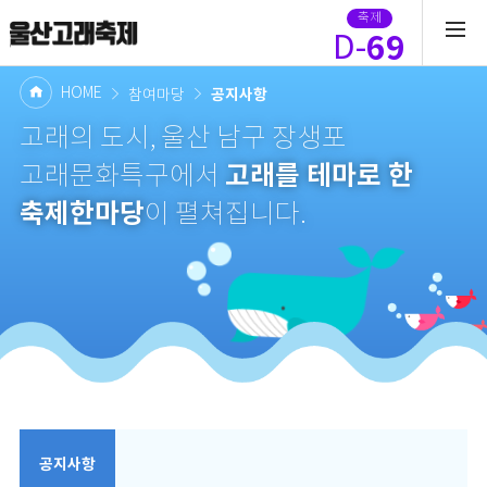
축제
69
D-
HOME
공지사항
참여마당
고래의 도시, 울산 남구 장생포
고래를 테마로 한
고래문화특구에서
축제한마당
이 펼쳐집니다.
공지사항