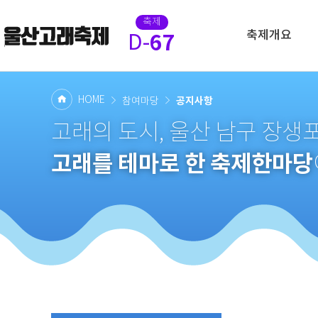
축제
축제개요
67
D-
HOME
공지사항
참여마당
고래의 도시, 울산 남구 장
고래를 테마로 한 축제한마당