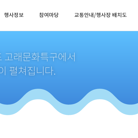
행사정보
참여마당
교통안내/행사장 배치도
생포 고래문화특구에서
이 펼쳐집니다.