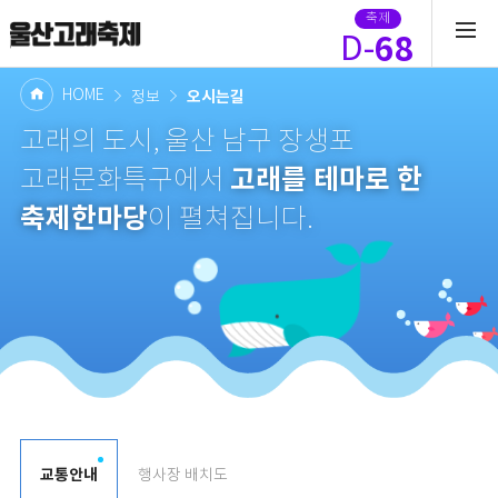
축제
68
D-
HOME
오시는길
정보
고래의 도시, 울산 남구 장생포
고래를 테마로 한
고래문화특구에서
축제한마당
이 펼쳐집니다.
교통안내
행사장 배치도