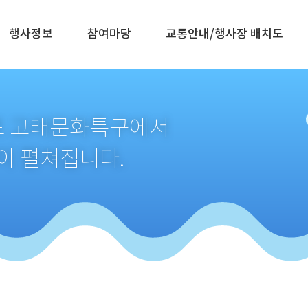
행사정보
참여마당
교통안내/행사장 배치도
생포 고래문화특구에서
이 펼쳐집니다.