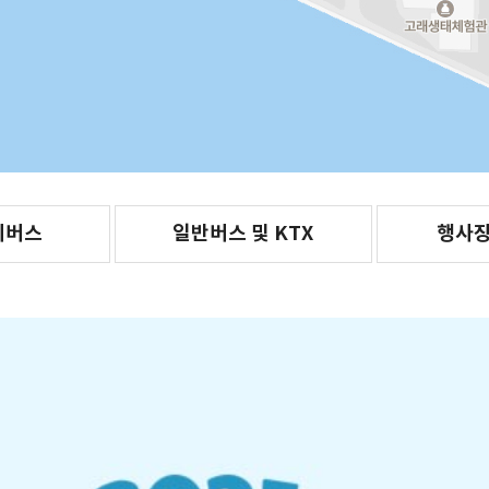
외버스
일반버스 및 KTX
행사장