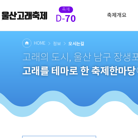
축제
축제개요
70
D-
HOME
오시는길
정보
고래의 도시, 울산 남구 장
고래를 테마로 한 축제한마당